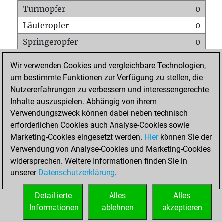
Turmopfer
0
Läuferopfer
0
Springeropfer
0
Bauernopfer
18
Wir verwenden Cookies und vergleichbare Technologien,
Matt auf vollem Brett
0
um bestimmte Funktionen zur Verfügung zu stellen, die
Nutzererfahrungen zu verbessern und interessengerechte
Bauer setzt Matt
0
Inhalte auszuspielen. Abhängig von ihrem
Erstickte Matts
0
Verwendungszweck können dabei neben technisch
Unterverwandlungen
0
erforderlichen Cookies auch Analyse-Cookies sowie
Marketing-Cookies eingesetzt werden.
Hier
können Sie der
Türme auf der siebten
0
Verwendung von Analyse-Cookies und Marketing-Cookies
widersprechen. Weitere Informationen finden Sie in
unserer
Datenschutzerklärung
.
STARTSEITE
Detaillierte
Alles
Alles
Informationen
ablehnen
akzeptieren