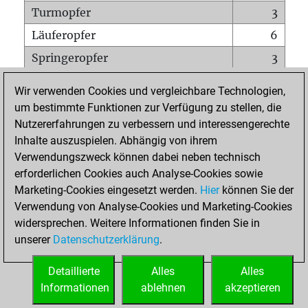
Turmopfer
3
Läuferopfer
6
Springeropfer
3
Bauernopfer
15
Wir verwenden Cookies und vergleichbare Technologien,
Matt auf vollem Brett
0
um bestimmte Funktionen zur Verfügung zu stellen, die
Nutzererfahrungen zu verbessern und interessengerechte
Bauer setzt Matt
0
Inhalte auszuspielen. Abhängig von ihrem
Erstickte Matts
0
Verwendungszweck können dabei neben technisch
Unterverwandlungen
0
erforderlichen Cookies auch Analyse-Cookies sowie
Marketing-Cookies eingesetzt werden.
Hier
können Sie der
Türme auf der siebten
5
Verwendung von Analyse-Cookies und Marketing-Cookies
widersprechen. Weitere Informationen finden Sie in
unserer
Datenschutzerklärung
.
STARTSEITE
Detaillierte
Alles
Alles
Informationen
ablehnen
akzeptieren