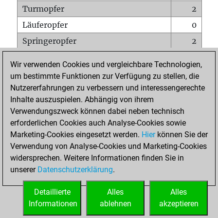
Turmopfer
2
Läuferopfer
0
Springeropfer
2
Bauernopfer
0
Wir verwenden Cookies und vergleichbare Technologien,
Matt auf vollem Brett
0
um bestimmte Funktionen zur Verfügung zu stellen, die
Nutzererfahrungen zu verbessern und interessengerechte
Bauer setzt Matt
0
Inhalte auszuspielen. Abhängig von ihrem
Erstickte Matts
0
Verwendungszweck können dabei neben technisch
Unterverwandlungen
0
erforderlichen Cookies auch Analyse-Cookies sowie
Marketing-Cookies eingesetzt werden.
Hier
können Sie der
Türme auf der siebten
0
Verwendung von Analyse-Cookies und Marketing-Cookies
widersprechen. Weitere Informationen finden Sie in
unserer
Datenschutzerklärung
.
STARTSEITE
Detaillierte
Alles
Alles
Informationen
ablehnen
akzeptieren