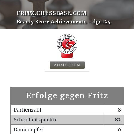
FRITZ.CHESSBASE.COM
Beauty Score Achievements - dgo124
ANMELDEN
Erfolge gegen Fritz
Partienzahl
8
Schönheitspunkte
82
Damenopfer
0