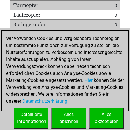
Turmopfer
0
Läuferopfer
0
Springeropfer
0
Bauernopfer
2
Wir verwenden Cookies und vergleichbare Technologien,
Matt auf vollem Brett
0
um bestimmte Funktionen zur Verfügung zu stellen, die
Nutzererfahrungen zu verbessern und interessengerechte
Bauer setzt Matt
0
Inhalte auszuspielen. Abhängig von ihrem
Erstickte Matts
0
Verwendungszweck können dabei neben technisch
Unterverwandlungen
0
erforderlichen Cookies auch Analyse-Cookies sowie
Marketing-Cookies eingesetzt werden.
Hier
können Sie der
Türme auf der siebten
0
Verwendung von Analyse-Cookies und Marketing-Cookies
widersprechen. Weitere Informationen finden Sie in
unserer
Datenschutzerklärung
.
STARTSEITE
Detaillierte
Alles
Alles
Informationen
ablehnen
akzeptieren