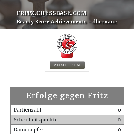
FRITZ.CHESSBASE.COM
Beauty Score Achievements - dhernanc
ANMELDEN
Erfolge gegen Fritz
Partienzahl
0
Schönheitspunkte
0
Damenopfer
0