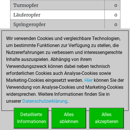
Turmopfer
0
Läuferopfer
0
Springeropfer
0
Bauernopfer
0
Wir verwenden Cookies und vergleichbare Technologien,
Matt auf vollem Brett
0
um bestimmte Funktionen zur Verfügung zu stellen, die
Nutzererfahrungen zu verbessern und interessengerechte
Bauer setzt Matt
0
Inhalte auszuspielen. Abhängig von ihrem
Erstickte Matts
0
Verwendungszweck können dabei neben technisch
Unterverwandlungen
0
erforderlichen Cookies auch Analyse-Cookies sowie
Marketing-Cookies eingesetzt werden.
Hier
können Sie der
Türme auf der siebten
0
Verwendung von Analyse-Cookies und Marketing-Cookies
widersprechen. Weitere Informationen finden Sie in
unserer
Datenschutzerklärung
.
STARTSEITE
Detaillierte
Alles
Alles
Informationen
ablehnen
akzeptieren