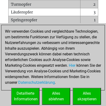
Turmopfer
2
Läuferopfer
3
Springeropfer
1
Bauernopfer
8
Wir verwenden Cookies und vergleichbare Technologien,
Matt auf vollem Brett
0
um bestimmte Funktionen zur Verfügung zu stellen, die
Nutzererfahrungen zu verbessern und interessengerechte
Bauer setzt Matt
0
Inhalte auszuspielen. Abhängig von ihrem
Erstickte Matts
0
Verwendungszweck können dabei neben technisch
Unterverwandlungen
0
erforderlichen Cookies auch Analyse-Cookies sowie
Marketing-Cookies eingesetzt werden.
Hier
können Sie der
Türme auf der siebten
0
Verwendung von Analyse-Cookies und Marketing-Cookies
widersprechen. Weitere Informationen finden Sie in
unserer
Datenschutzerklärung
.
STARTSEITE
Detaillierte
Alles
Alles
Informationen
ablehnen
akzeptieren