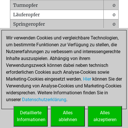
Turmopfer
0
Läuferopfer
0
Springeropfer
0
Bauernopfer
0
Wir verwenden Cookies und vergleichbare Technologien,
Matt auf vollem Brett
0
um bestimmte Funktionen zur Verfügung zu stellen, die
Nutzererfahrungen zu verbessern und interessengerechte
Bauer setzt Matt
0
Inhalte auszuspielen. Abhängig von ihrem
Erstickte Matts
0
Verwendungszweck können dabei neben technisch
Unterverwandlungen
0
erforderlichen Cookies auch Analyse-Cookies sowie
Marketing-Cookies eingesetzt werden.
Hier
können Sie der
Türme auf der siebten
0
Verwendung von Analyse-Cookies und Marketing-Cookies
widersprechen. Weitere Informationen finden Sie in
unserer
Datenschutzerklärung
.
STARTSEITE
Detaillierte
Alles
Alles
Informationen
ablehnen
akzeptieren