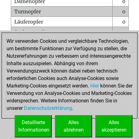
Damenopfer
0
Turmopfer
0
Läuferopfer
0
Springeropfer
0
Wir verwenden Cookies und vergleichbare Technologien,
Bauernopfer
0
um bestimmte Funktionen zur Verfügung zu stellen, die
Matt auf vollem Brett
0
Nutzererfahrungen zu verbessern und interessengerechte
Bauer setzt Matt
0
Inhalte auszuspielen. Abhängig von ihrem
Verwendungszweck können dabei neben technisch
Erstickte Matts
0
erforderlichen Cookies auch Analyse-Cookies sowie
Unterverwandlungen
0
Marketing-Cookies eingesetzt werden.
Hier
können Sie der
Verwendung von Analyse-Cookies und Marketing-Cookies
Türme auf der siebten
0
widersprechen. Weitere Informationen finden Sie in
unserer
Datenschutzerklärung
.
STARTSEITE
Detaillierte
Alles
Alles
Informationen
ablehnen
akzeptieren