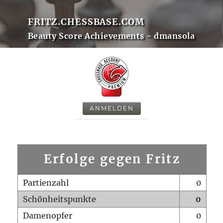
FRITZ.CHESSBASE.COM
Beauty Score Achievements - dmansola
ANMELDEN
Erfolge gegen Fritz
Partienzahl
0
Schönheitspunkte
0
Damenopfer
0