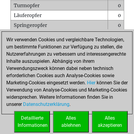
Turmopfer
0
Läuferopfer
0
Springeropfer
0
Bauernopfer
0
Wir verwenden Cookies und vergleichbare Technologien,
Matt auf vollem Brett
0
um bestimmte Funktionen zur Verfügung zu stellen, die
Nutzererfahrungen zu verbessern und interessengerechte
Bauer setzt Matt
0
Inhalte auszuspielen. Abhängig von ihrem
Erstickte Matts
0
Verwendungszweck können dabei neben technisch
Unterverwandlungen
0
erforderlichen Cookies auch Analyse-Cookies sowie
Marketing-Cookies eingesetzt werden.
Hier
können Sie der
Türme auf der siebten
0
Verwendung von Analyse-Cookies und Marketing-Cookies
widersprechen. Weitere Informationen finden Sie in
unserer
Datenschutzerklärung
.
STARTSEITE
Detaillierte
Alles
Alles
Informationen
ablehnen
akzeptieren