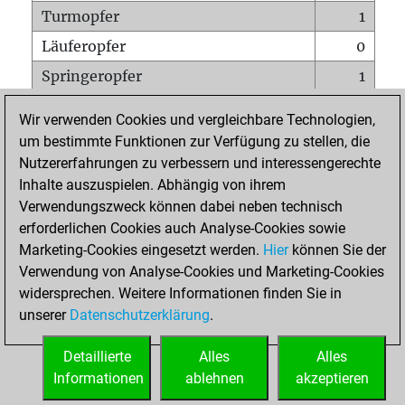
Turmopfer
1
Läuferopfer
0
Springeropfer
1
Bauernopfer
1
Wir verwenden Cookies und vergleichbare Technologien,
Matt auf vollem Brett
0
um bestimmte Funktionen zur Verfügung zu stellen, die
Nutzererfahrungen zu verbessern und interessengerechte
Bauer setzt Matt
0
Inhalte auszuspielen. Abhängig von ihrem
Erstickte Matts
0
Verwendungszweck können dabei neben technisch
Unterverwandlungen
0
erforderlichen Cookies auch Analyse-Cookies sowie
Marketing-Cookies eingesetzt werden.
Hier
können Sie der
Türme auf der siebten
0
Verwendung von Analyse-Cookies und Marketing-Cookies
widersprechen. Weitere Informationen finden Sie in
unserer
Datenschutzerklärung
.
STARTSEITE
Detaillierte
Alles
Alles
Informationen
ablehnen
akzeptieren