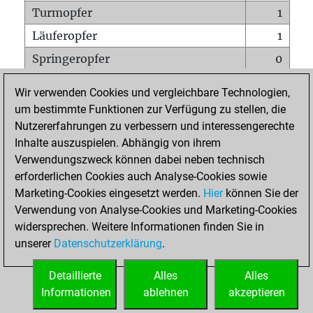
Turmopfer
1
Läuferopfer
1
Springeropfer
0
Bauernopfer
0
Wir verwenden Cookies und vergleichbare Technologien,
Matt auf vollem Brett
0
um bestimmte Funktionen zur Verfügung zu stellen, die
Nutzererfahrungen zu verbessern und interessengerechte
Bauer setzt Matt
0
Inhalte auszuspielen. Abhängig von ihrem
Erstickte Matts
0
Verwendungszweck können dabei neben technisch
Unterverwandlungen
0
erforderlichen Cookies auch Analyse-Cookies sowie
Marketing-Cookies eingesetzt werden.
Hier
können Sie der
Türme auf der siebten
0
Verwendung von Analyse-Cookies und Marketing-Cookies
widersprechen. Weitere Informationen finden Sie in
unserer
Datenschutzerklärung
.
STARTSEITE
Detaillierte
Alles
Alles
Informationen
ablehnen
akzeptieren