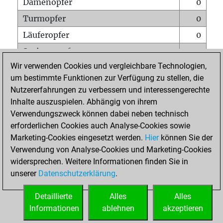
Damenopfer
0
Turmopfer
0
Läuferopfer
0
Springeropfer
0
Wir verwenden Cookies und vergleichbare Technologien,
Bauernopfer
0
um bestimmte Funktionen zur Verfügung zu stellen, die
Matt auf vollem Brett
0
Nutzererfahrungen zu verbessern und interessengerechte
Bauer setzt Matt
0
Inhalte auszuspielen. Abhängig von ihrem
Verwendungszweck können dabei neben technisch
Erstickte Matts
0
erforderlichen Cookies auch Analyse-Cookies sowie
Unterverwandlungen
0
Marketing-Cookies eingesetzt werden.
Hier
können Sie der
Verwendung von Analyse-Cookies und Marketing-Cookies
Türme auf der siebten
0
widersprechen. Weitere Informationen finden Sie in
unserer
Datenschutzerklärung
.
STARTSEITE
Detaillierte
Alles
Alles
Informationen
ablehnen
akzeptieren