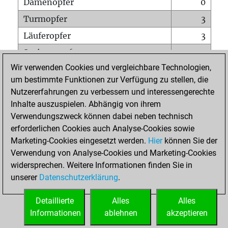
Damenopfer
0
Turmopfer
3
Läuferopfer
3
Springeropfer
1
Wir verwenden Cookies und vergleichbare Technologien,
Bauernopfer
9
um bestimmte Funktionen zur Verfügung zu stellen, die
Matt auf vollem Brett
0
Nutzererfahrungen zu verbessern und interessengerechte
Bauer setzt Matt
0
Inhalte auszuspielen. Abhängig von ihrem
Verwendungszweck können dabei neben technisch
Erstickte Matts
0
erforderlichen Cookies auch Analyse-Cookies sowie
Unterverwandlungen
0
Marketing-Cookies eingesetzt werden.
Hier
können Sie der
Verwendung von Analyse-Cookies und Marketing-Cookies
Türme auf der siebten
0
widersprechen. Weitere Informationen finden Sie in
unserer
Datenschutzerklärung
.
STARTSEITE
Detaillierte
Alles
Alles
Informationen
ablehnen
akzeptieren