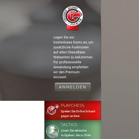
Legen Sie ein
kostenloses Konto an, um
zusätzliche Funktionen
auf allen ChessBase
Webseiten zu bekommen.
Für professionelle
Anwendung empfehlen
wir den Premium
Account.
ANMELDEN
PLAYCHESS
Spielen Sie Online Schach
gegen andere
TACTICS
Lösen Sie taktische
Aufgaben, die zu Ihrer