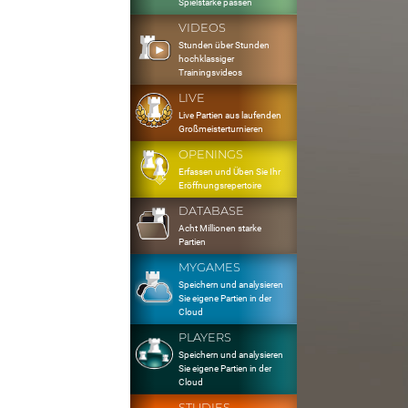
Spielstärke passen
VIDEOS
Stunden über Stunden
hochklassiger
Trainingsvideos
LIVE
Live Partien aus laufenden
Großmeisterturnieren
OPENINGS
Erfassen und Üben Sie Ihr
Eröffnungsrepertoire
DATABASE
Acht Millionen starke
Partien
MYGAMES
Speichern und analysieren
Sie eigene Partien in der
Cloud
PLAYERS
Speichern und analysieren
Sie eigene Partien in der
Cloud
STUDIES