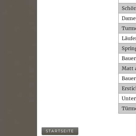
Schön
Dame
Turm
Läufe
Sprin
Bauer
Matt 
Bauer
Ersti
Unte
Türme
STARTSEITE