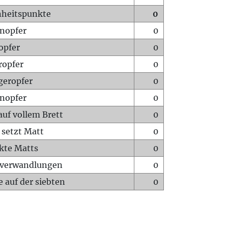
heitspunkte
0
nopfer
0
opfer
0
ropfer
0
geropfer
0
nopfer
0
auf vollem Brett
0
 setzt Matt
0
ckte Matts
0
rverwandlungen
0
 auf der siebten
0