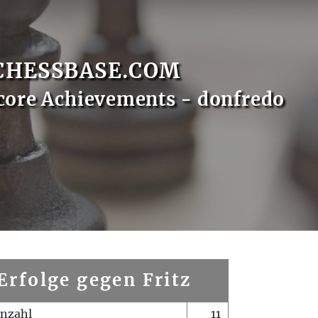
CHESSBASE.COM
core Achievements - donfredo
Erfolge gegen Fritz
enzahl
11