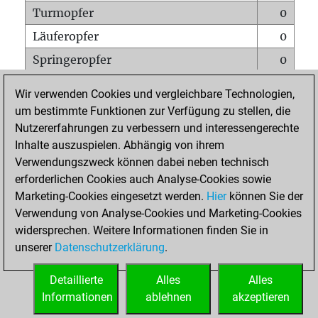
Turmopfer
0
Läuferopfer
0
Springeropfer
0
Bauernopfer
0
Wir verwenden Cookies und vergleichbare Technologien,
Matt auf vollem Brett
0
um bestimmte Funktionen zur Verfügung zu stellen, die
Nutzererfahrungen zu verbessern und interessengerechte
Bauer setzt Matt
0
Inhalte auszuspielen. Abhängig von ihrem
Erstickte Matts
0
Verwendungszweck können dabei neben technisch
Unterverwandlungen
0
erforderlichen Cookies auch Analyse-Cookies sowie
Marketing-Cookies eingesetzt werden.
Hier
können Sie der
Türme auf der siebten
0
Verwendung von Analyse-Cookies und Marketing-Cookies
widersprechen. Weitere Informationen finden Sie in
unserer
Datenschutzerklärung
.
STARTSEITE
Detaillierte
Alles
Alles
Informationen
ablehnen
akzeptieren