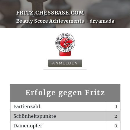
FRITZ.CHESSBASE.COM
Beauty Score Achievements - dr7amada
ANMELDEN
Erfolge gegen Fritz
Partienzahl
1
Schönheitspunkte
2
Damenopfer
0