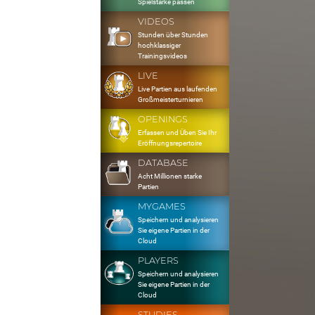
Spielstärke passen
VIDEOS
Stunden über Stunden
hochklassiger
Trainingsvideos
LIVE
Live Partien aus laufenden
Großmeisterturnieren
OPENINGS
Erfassen und Üben Sie Ihr
Eröffnungsrepertoire
DATABASE
Acht Millionen starke
Partien
MYGAMES
Speichern und analysieren
Sie eigene Partien in der
Cloud
PLAYERS
Speichern und analysieren
Sie eigene Partien in der
Cloud
STUDIES