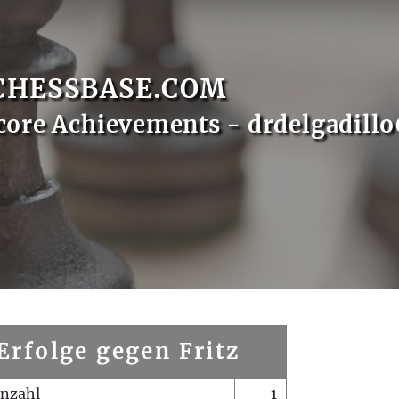
CHESSBASE.COM
core Achievements - drdelgadill
Erfolge gegen Fritz
enzahl
1