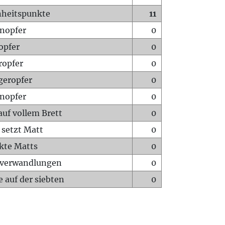
heitspunkte
11
nopfer
0
opfer
0
ropfer
0
geropfer
0
nopfer
0
auf vollem Brett
0
 setzt Matt
0
ckte Matts
0
rverwandlungen
0
 auf der siebten
0