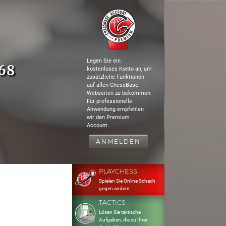
Legen Sie ein
o68
kostenloses Konto an, um
zusätzliche Funktionen
auf allen ChessBase
Webseiten zu bekommen.
Für professionelle
Anwendung empfehlen
wir den Premium
Account.
ANMELDEN
PLAYCHESS
Spielen Sie Online Schach
gegen andere
TACTICS
Lösen Sie taktische
Aufgaben, die zu Ihrer