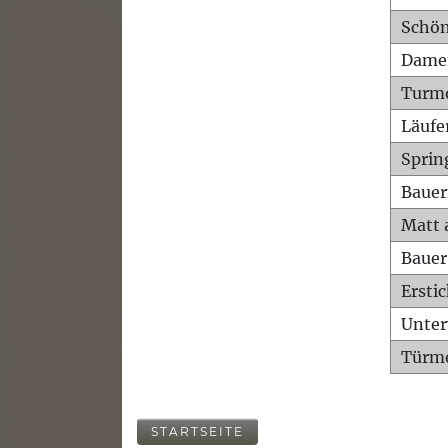
Schön
Dame
Turm
Läufe
Sprin
Bauer
Matt 
Bauer
Ersti
Unte
Türme
STARTSEITE