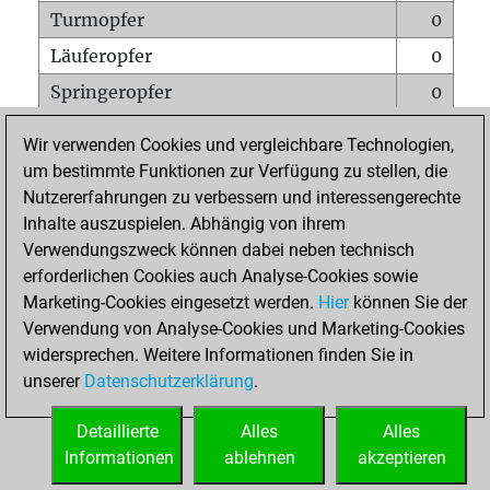
Turmopfer
0
Läuferopfer
0
Springeropfer
0
Bauernopfer
0
Wir verwenden Cookies und vergleichbare Technologien,
Matt auf vollem Brett
0
um bestimmte Funktionen zur Verfügung zu stellen, die
Nutzererfahrungen zu verbessern und interessengerechte
Bauer setzt Matt
0
Inhalte auszuspielen. Abhängig von ihrem
Erstickte Matts
0
Verwendungszweck können dabei neben technisch
Unterverwandlungen
0
erforderlichen Cookies auch Analyse-Cookies sowie
Marketing-Cookies eingesetzt werden.
Hier
können Sie der
Türme auf der siebten
0
Verwendung von Analyse-Cookies und Marketing-Cookies
widersprechen. Weitere Informationen finden Sie in
unserer
Datenschutzerklärung
.
STARTSEITE
Detaillierte
Alles
Alles
Informationen
ablehnen
akzeptieren