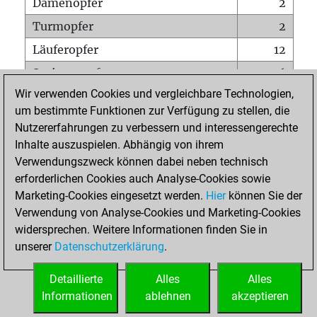
Damenopfer
2
Turmopfer
2
Läuferopfer
12
Springeropfer
6
Wir verwenden Cookies und vergleichbare Technologien,
Bauernopfer
36
um bestimmte Funktionen zur Verfügung zu stellen, die
Matt auf vollem Brett
0
Nutzererfahrungen zu verbessern und interessengerechte
Bauer setzt Matt
0
Inhalte auszuspielen. Abhängig von ihrem
Verwendungszweck können dabei neben technisch
Erstickte Matts
0
erforderlichen Cookies auch Analyse-Cookies sowie
Unterverwandlungen
0
Marketing-Cookies eingesetzt werden.
Hier
können Sie der
Verwendung von Analyse-Cookies und Marketing-Cookies
Türme auf der siebten
0
widersprechen. Weitere Informationen finden Sie in
unserer
Datenschutzerklärung
.
STARTSEITE
Detaillierte
Alles
Alles
Informationen
ablehnen
akzeptieren