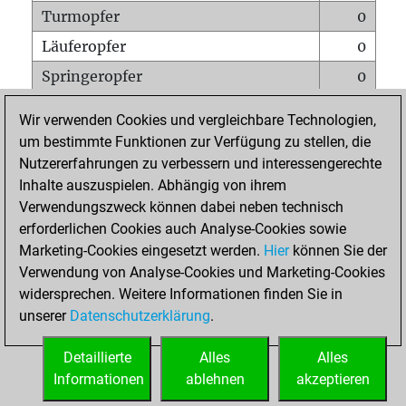
Turmopfer
0
Läuferopfer
0
Springeropfer
0
Bauernopfer
0
Wir verwenden Cookies und vergleichbare Technologien,
Matt auf vollem Brett
0
um bestimmte Funktionen zur Verfügung zu stellen, die
Nutzererfahrungen zu verbessern und interessengerechte
Bauer setzt Matt
0
Inhalte auszuspielen. Abhängig von ihrem
Erstickte Matts
0
Verwendungszweck können dabei neben technisch
Unterverwandlungen
0
erforderlichen Cookies auch Analyse-Cookies sowie
Marketing-Cookies eingesetzt werden.
Hier
können Sie der
Türme auf der siebten
0
Verwendung von Analyse-Cookies und Marketing-Cookies
widersprechen. Weitere Informationen finden Sie in
unserer
Datenschutzerklärung
.
STARTSEITE
Detaillierte
Alles
Alles
Informationen
ablehnen
akzeptieren