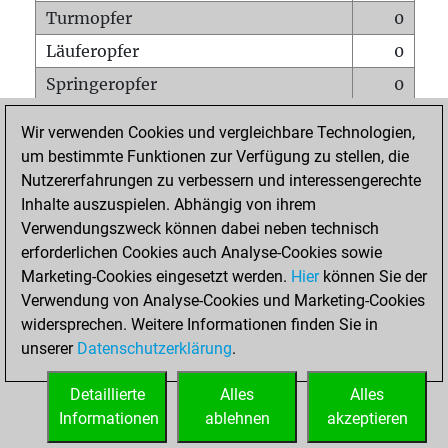
Turmopfer
0
Läuferopfer
0
Springeropfer
0
Bauernopfer
0
Wir verwenden Cookies und vergleichbare Technologien,
Matt auf vollem Brett
0
um bestimmte Funktionen zur Verfügung zu stellen, die
Nutzererfahrungen zu verbessern und interessengerechte
Bauer setzt Matt
0
Inhalte auszuspielen. Abhängig von ihrem
Erstickte Matts
0
Verwendungszweck können dabei neben technisch
Unterverwandlungen
0
erforderlichen Cookies auch Analyse-Cookies sowie
Marketing-Cookies eingesetzt werden.
Hier
können Sie der
Türme auf der siebten
0
Verwendung von Analyse-Cookies und Marketing-Cookies
widersprechen. Weitere Informationen finden Sie in
unserer
Datenschutzerklärung
.
STARTSEITE
Detaillierte
Alles
Alles
Informationen
ablehnen
akzeptieren