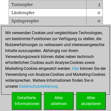
Turmopfer
3
Läuferopfer
0
Springeropfer
0
Bauernopfer
0
Wir verwenden Cookies und vergleichbare Technologien,
Matt auf vollem Brett
0
um bestimmte Funktionen zur Verfügung zu stellen, die
Nutzererfahrungen zu verbessern und interessengerechte
Bauer setzt Matt
0
Inhalte auszuspielen. Abhängig von ihrem
Erstickte Matts
0
Verwendungszweck können dabei neben technisch
Unterverwandlungen
0
erforderlichen Cookies auch Analyse-Cookies sowie
Marketing-Cookies eingesetzt werden.
Hier
können Sie der
Türme auf der siebten
0
Verwendung von Analyse-Cookies und Marketing-Cookies
widersprechen. Weitere Informationen finden Sie in
unserer
Datenschutzerklärung
.
STARTSEITE
Detaillierte
Alles
Alles
Informationen
ablehnen
akzeptieren