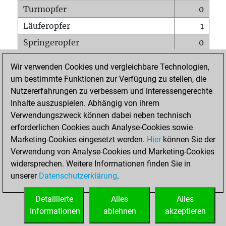
Turmopfer
0
Läuferopfer
1
Springeropfer
0
Bauernopfer
1
Wir verwenden Cookies und vergleichbare Technologien,
Matt auf vollem Brett
0
um bestimmte Funktionen zur Verfügung zu stellen, die
Nutzererfahrungen zu verbessern und interessengerechte
Bauer setzt Matt
0
Inhalte auszuspielen. Abhängig von ihrem
Erstickte Matts
0
Verwendungszweck können dabei neben technisch
Unterverwandlungen
0
erforderlichen Cookies auch Analyse-Cookies sowie
Marketing-Cookies eingesetzt werden.
Hier
können Sie der
Türme auf der siebten
0
Verwendung von Analyse-Cookies und Marketing-Cookies
widersprechen. Weitere Informationen finden Sie in
unserer
Datenschutzerklärung
.
STARTSEITE
Detaillierte
Alles
Alles
Informationen
ablehnen
akzeptieren