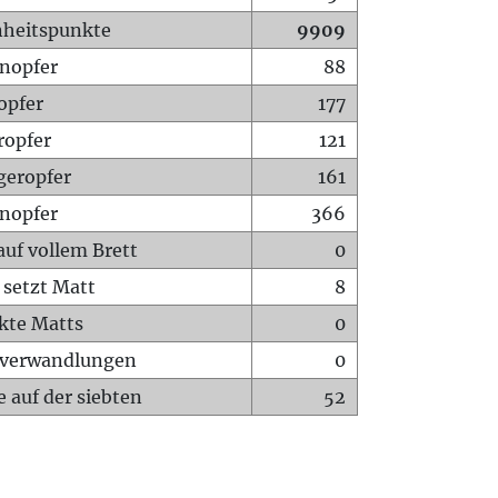
heitspunkte
9909
nopfer
88
opfer
177
ropfer
121
geropfer
161
nopfer
366
auf vollem Brett
0
 setzt Matt
8
ckte Matts
0
rverwandlungen
0
 auf der siebten
52