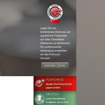
Legen Sie ein
kostenloses Konto an, um
zusätzliche Funktionen
auf allen ChessBase
Webseiten zu bekommen.
Für professionelle
Anwendung empfehlen
wir den Premium
Account.
ANMELDEN
PLAYCHESS
Spielen Sie Online Schach
gegen andere
TACTICS
Lösen Sie taktische
Aufgaben, die zu Ihrer