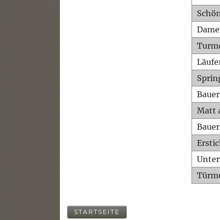
Schön
Dame
Turm
Läufe
Sprin
Bauer
Matt 
Bauer
Ersti
Unte
Türme
STARTSEITE