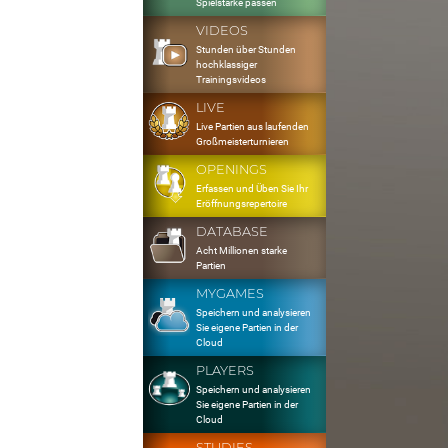
Spielstärke passen
VIDEOS
Stunden über Stunden
hochklassiger
Trainingsvideos
LIVE
Live Partien aus laufenden
Großmeisterturnieren
OPENINGS
Erfassen und Üben Sie Ihr
Eröffnungsrepertoire
DATABASE
Acht Millionen starke
Partien
MYGAMES
Speichern und analysieren
Sie eigene Partien in der
Cloud
PLAYERS
Speichern und analysieren
Sie eigene Partien in der
Cloud
STUDIES