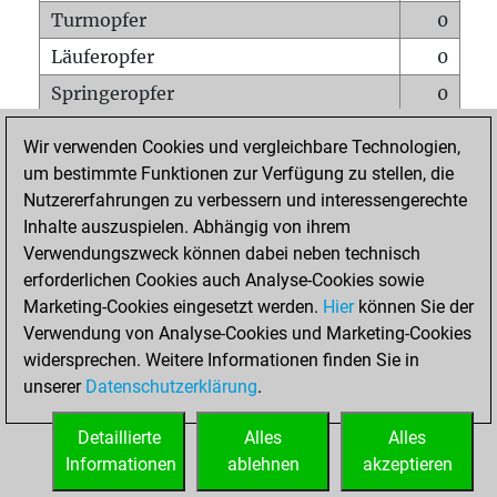
Turmopfer
0
Läuferopfer
0
Springeropfer
0
Bauernopfer
1
Wir verwenden Cookies und vergleichbare Technologien,
Matt auf vollem Brett
0
um bestimmte Funktionen zur Verfügung zu stellen, die
Nutzererfahrungen zu verbessern und interessengerechte
Bauer setzt Matt
0
Inhalte auszuspielen. Abhängig von ihrem
Erstickte Matts
0
Verwendungszweck können dabei neben technisch
Unterverwandlungen
0
erforderlichen Cookies auch Analyse-Cookies sowie
Marketing-Cookies eingesetzt werden.
Hier
können Sie der
Türme auf der siebten
0
Verwendung von Analyse-Cookies und Marketing-Cookies
widersprechen. Weitere Informationen finden Sie in
unserer
Datenschutzerklärung
.
STARTSEITE
Detaillierte
Alles
Alles
Informationen
ablehnen
akzeptieren