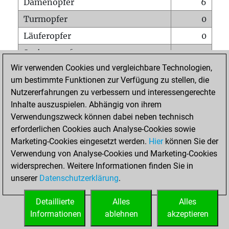
Damenopfer
6
Turmopfer
0
Läuferopfer
0
Springeropfer
3
Wir verwenden Cookies und vergleichbare Technologien,
Bauernopfer
3
um bestimmte Funktionen zur Verfügung zu stellen, die
Matt auf vollem Brett
0
Nutzererfahrungen zu verbessern und interessengerechte
Bauer setzt Matt
0
Inhalte auszuspielen. Abhängig von ihrem
Verwendungszweck können dabei neben technisch
Erstickte Matts
0
erforderlichen Cookies auch Analyse-Cookies sowie
Unterverwandlungen
0
Marketing-Cookies eingesetzt werden.
Hier
können Sie der
Verwendung von Analyse-Cookies und Marketing-Cookies
Türme auf der siebten
3
widersprechen. Weitere Informationen finden Sie in
unserer
Datenschutzerklärung
.
STARTSEITE
Detaillierte
Alles
Alles
Informationen
ablehnen
akzeptieren