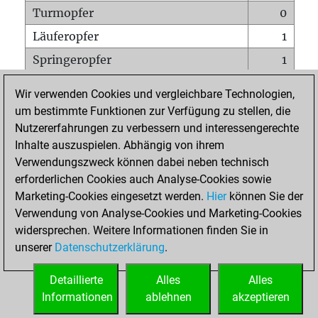
Turmopfer
0
Läuferopfer
1
Springeropfer
1
Bauernopfer
3
Wir verwenden Cookies und vergleichbare Technologien,
Matt auf vollem Brett
0
um bestimmte Funktionen zur Verfügung zu stellen, die
Nutzererfahrungen zu verbessern und interessengerechte
Bauer setzt Matt
0
Inhalte auszuspielen. Abhängig von ihrem
Erstickte Matts
0
Verwendungszweck können dabei neben technisch
Unterverwandlungen
0
erforderlichen Cookies auch Analyse-Cookies sowie
Marketing-Cookies eingesetzt werden.
Hier
können Sie der
Türme auf der siebten
0
Verwendung von Analyse-Cookies und Marketing-Cookies
widersprechen. Weitere Informationen finden Sie in
unserer
Datenschutzerklärung
.
STARTSEITE
Detaillierte
Alles
Alles
Informationen
ablehnen
akzeptieren