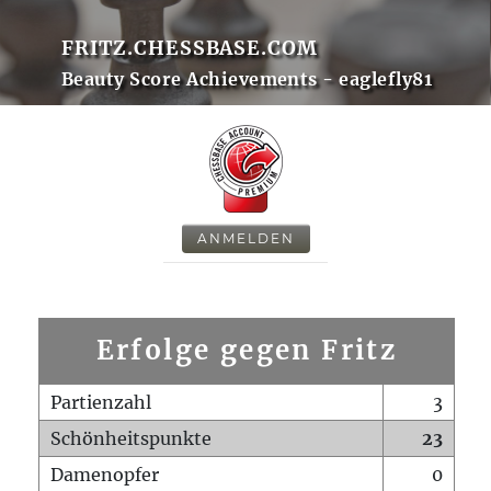
FRITZ.CHESSBASE.COM
Beauty Score Achievements - eaglefly81
ANMELDEN
Erfolge gegen Fritz
Partienzahl
3
Schönheitspunkte
23
Damenopfer
0