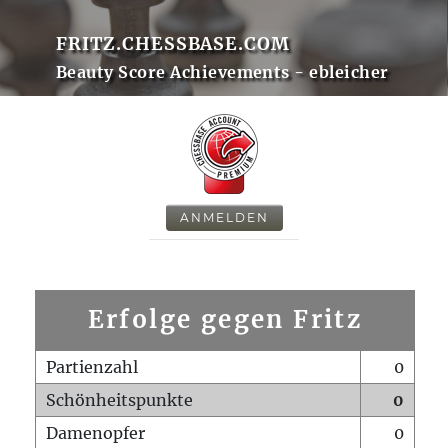
FRITZ.CHESSBASE.COM
Beauty Score Achievements - ebleicher
ANMELDEN
Erfolge gegen Fritz
Partienzahl
0
Schönheitspunkte
0
Damenopfer
0