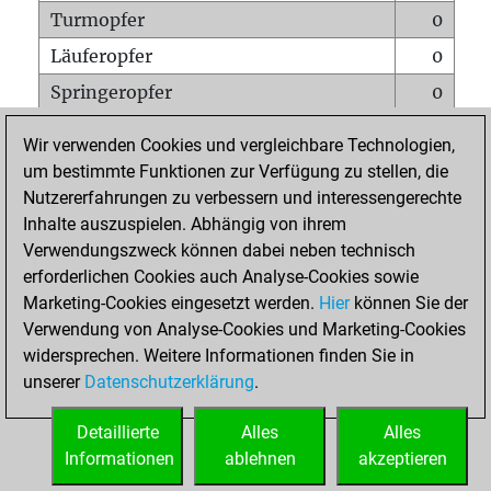
Turmopfer
0
Läuferopfer
0
Springeropfer
0
Bauernopfer
0
Wir verwenden Cookies und vergleichbare Technologien,
Matt auf vollem Brett
0
um bestimmte Funktionen zur Verfügung zu stellen, die
Nutzererfahrungen zu verbessern und interessengerechte
Bauer setzt Matt
0
Inhalte auszuspielen. Abhängig von ihrem
Erstickte Matts
0
Verwendungszweck können dabei neben technisch
Unterverwandlungen
0
erforderlichen Cookies auch Analyse-Cookies sowie
Marketing-Cookies eingesetzt werden.
Hier
können Sie der
Türme auf der siebten
0
Verwendung von Analyse-Cookies und Marketing-Cookies
widersprechen. Weitere Informationen finden Sie in
unserer
Datenschutzerklärung
.
STARTSEITE
Detaillierte
Alles
Alles
Informationen
ablehnen
akzeptieren