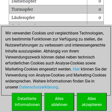
Damenopfer
0
Turmopfer
0
Läuferopfer
0
Springeropfer
0
Wir verwenden Cookies und vergleichbare Technologien,
Bauernopfer
0
um bestimmte Funktionen zur Verfügung zu stellen, die
Matt auf vollem Brett
0
Nutzererfahrungen zu verbessern und interessengerechte
Bauer setzt Matt
0
Inhalte auszuspielen. Abhängig von ihrem
Verwendungszweck können dabei neben technisch
Erstickte Matts
0
erforderlichen Cookies auch Analyse-Cookies sowie
Unterverwandlungen
0
Marketing-Cookies eingesetzt werden.
Hier
können Sie der
Verwendung von Analyse-Cookies und Marketing-Cookies
Türme auf der siebten
0
widersprechen. Weitere Informationen finden Sie in
unserer
Datenschutzerklärung
.
STARTSEITE
Detaillierte
Alles
Alles
Informationen
ablehnen
akzeptieren