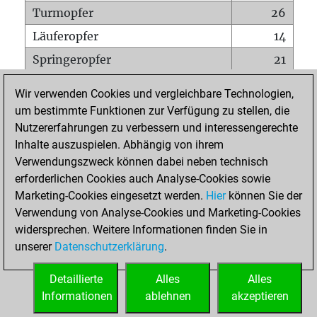
Turmopfer
26
Läuferopfer
14
Springeropfer
21
Bauernopfer
61
Wir verwenden Cookies und vergleichbare Technologien,
Matt auf vollem Brett
0
um bestimmte Funktionen zur Verfügung zu stellen, die
Nutzererfahrungen zu verbessern und interessengerechte
Bauer setzt Matt
2
Inhalte auszuspielen. Abhängig von ihrem
Erstickte Matts
0
Verwendungszweck können dabei neben technisch
Unterverwandlungen
0
erforderlichen Cookies auch Analyse-Cookies sowie
Marketing-Cookies eingesetzt werden.
Hier
können Sie der
Türme auf der siebten
0
Verwendung von Analyse-Cookies und Marketing-Cookies
widersprechen. Weitere Informationen finden Sie in
unserer
Datenschutzerklärung
.
STARTSEITE
Detaillierte
Alles
Alles
Informationen
ablehnen
akzeptieren