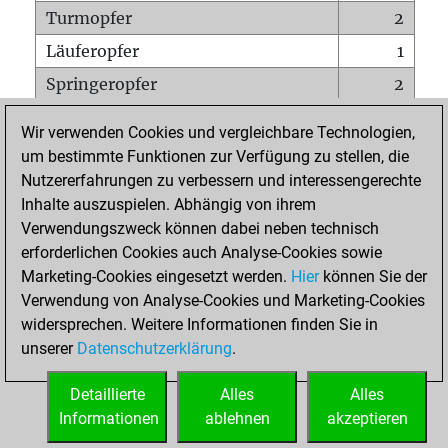
Turmopfer
2
Läuferopfer
1
Springeropfer
2
Bauernopfer
6
Wir verwenden Cookies und vergleichbare Technologien,
Matt auf vollem Brett
0
um bestimmte Funktionen zur Verfügung zu stellen, die
Nutzererfahrungen zu verbessern und interessengerechte
Bauer setzt Matt
0
Inhalte auszuspielen. Abhängig von ihrem
Erstickte Matts
0
Verwendungszweck können dabei neben technisch
Unterverwandlungen
0
erforderlichen Cookies auch Analyse-Cookies sowie
Marketing-Cookies eingesetzt werden.
Hier
können Sie der
Türme auf der siebten
1
Verwendung von Analyse-Cookies und Marketing-Cookies
widersprechen. Weitere Informationen finden Sie in
unserer
Datenschutzerklärung
.
STARTSEITE
Detaillierte
Alles
Alles
Informationen
ablehnen
akzeptieren