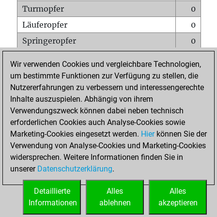
Turmopfer
0
Läuferopfer
0
Springeropfer
0
Bauernopfer
0
Wir verwenden Cookies und vergleichbare Technologien,
Matt auf vollem Brett
0
um bestimmte Funktionen zur Verfügung zu stellen, die
Nutzererfahrungen zu verbessern und interessengerechte
Bauer setzt Matt
0
Inhalte auszuspielen. Abhängig von ihrem
Erstickte Matts
0
Verwendungszweck können dabei neben technisch
Unterverwandlungen
0
erforderlichen Cookies auch Analyse-Cookies sowie
Marketing-Cookies eingesetzt werden.
Hier
können Sie der
Türme auf der siebten
0
Verwendung von Analyse-Cookies und Marketing-Cookies
widersprechen. Weitere Informationen finden Sie in
unserer
Datenschutzerklärung
.
STARTSEITE
Detaillierte
Alles
Alles
Informationen
ablehnen
akzeptieren