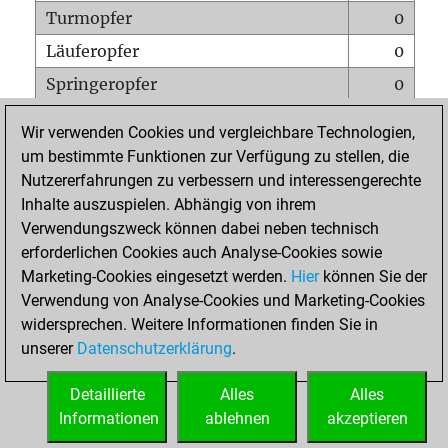
Turmopfer
0
Läuferopfer
0
Springeropfer
0
Bauernopfer
0
Wir verwenden Cookies und vergleichbare Technologien,
Matt auf vollem Brett
0
um bestimmte Funktionen zur Verfügung zu stellen, die
Nutzererfahrungen zu verbessern und interessengerechte
Bauer setzt Matt
0
Inhalte auszuspielen. Abhängig von ihrem
Erstickte Matts
0
Verwendungszweck können dabei neben technisch
Unterverwandlungen
0
erforderlichen Cookies auch Analyse-Cookies sowie
Marketing-Cookies eingesetzt werden.
Hier
können Sie der
Türme auf der siebten
0
Verwendung von Analyse-Cookies und Marketing-Cookies
widersprechen. Weitere Informationen finden Sie in
unserer
Datenschutzerklärung
.
STARTSEITE
Detaillierte
Alles
Alles
Informationen
ablehnen
akzeptieren