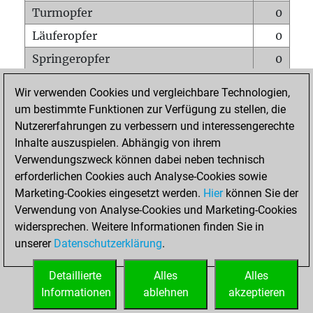
Turmopfer
0
Läuferopfer
0
Springeropfer
0
Bauernopfer
2
Wir verwenden Cookies und vergleichbare Technologien,
Matt auf vollem Brett
0
um bestimmte Funktionen zur Verfügung zu stellen, die
Nutzererfahrungen zu verbessern und interessengerechte
Bauer setzt Matt
0
Inhalte auszuspielen. Abhängig von ihrem
Erstickte Matts
0
Verwendungszweck können dabei neben technisch
Unterverwandlungen
0
erforderlichen Cookies auch Analyse-Cookies sowie
Marketing-Cookies eingesetzt werden.
Hier
können Sie der
Türme auf der siebten
0
Verwendung von Analyse-Cookies und Marketing-Cookies
widersprechen. Weitere Informationen finden Sie in
unserer
Datenschutzerklärung
.
STARTSEITE
Detaillierte
Alles
Alles
Informationen
ablehnen
akzeptieren