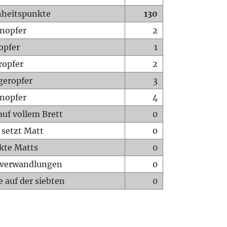
heitspunkte
130
nopfer
2
opfer
1
ropfer
2
geropfer
3
nopfer
4
auf vollem Brett
0
 setzt Matt
0
ckte Matts
0
rverwandlungen
0
 auf der siebten
0