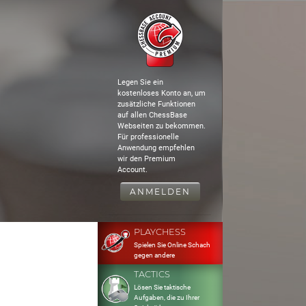
Legen Sie ein
kostenloses Konto an, um
zusätzliche Funktionen
auf allen ChessBase
Webseiten zu bekommen.
Für professionelle
Anwendung empfehlen
wir den Premium
Account.
ANMELDEN
PLAYCHESS
Spielen Sie Online Schach
gegen andere
TACTICS
Lösen Sie taktische
Aufgaben, die zu Ihrer