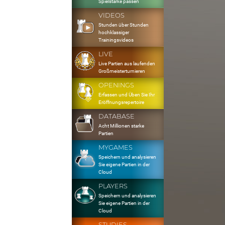
Spielstärke passen
VIDEOS
Stunden über Stunden
hochklassiger
Trainingsvideos
LIVE
Live Partien aus laufenden
Großmeisterturnieren
OPENINGS
Erfassen und Üben Sie Ihr
Eröffnungsrepertoire
DATABASE
Acht Millionen starke
Partien
MYGAMES
Speichern und analysieren
Sie eigene Partien in der
Cloud
PLAYERS
Speichern und analysieren
Sie eigene Partien in der
Cloud
STUDIES