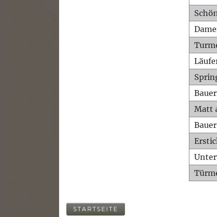
Schön
Dame
Turm
Läufe
Sprin
Bauer
Matt 
Bauer
Ersti
Unte
Türme
STARTSEITE