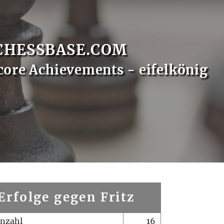
CHESSBASE.COM
core Achievements - eifelkönig
Erfolge gegen Fritz
enzahl
16