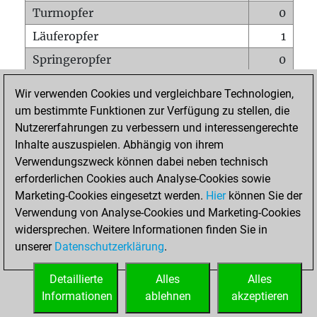
Turmopfer
0
Läuferopfer
1
Springeropfer
0
Bauernopfer
0
Wir verwenden Cookies und vergleichbare Technologien,
Matt auf vollem Brett
0
um bestimmte Funktionen zur Verfügung zu stellen, die
Nutzererfahrungen zu verbessern und interessengerechte
Bauer setzt Matt
0
Inhalte auszuspielen. Abhängig von ihrem
Erstickte Matts
0
Verwendungszweck können dabei neben technisch
Unterverwandlungen
0
erforderlichen Cookies auch Analyse-Cookies sowie
Marketing-Cookies eingesetzt werden.
Hier
können Sie der
Türme auf der siebten
0
Verwendung von Analyse-Cookies und Marketing-Cookies
widersprechen. Weitere Informationen finden Sie in
unserer
Datenschutzerklärung
.
STARTSEITE
Detaillierte
Alles
Alles
Informationen
ablehnen
akzeptieren