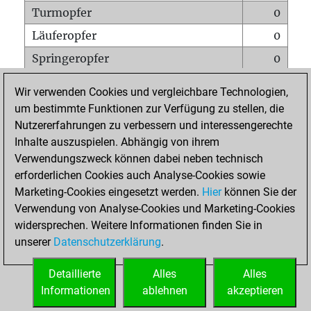
Turmopfer
0
Läuferopfer
0
Springeropfer
0
Bauernopfer
0
Wir verwenden Cookies und vergleichbare Technologien,
Matt auf vollem Brett
0
um bestimmte Funktionen zur Verfügung zu stellen, die
Nutzererfahrungen zu verbessern und interessengerechte
Bauer setzt Matt
0
Inhalte auszuspielen. Abhängig von ihrem
Erstickte Matts
0
Verwendungszweck können dabei neben technisch
Unterverwandlungen
0
erforderlichen Cookies auch Analyse-Cookies sowie
Marketing-Cookies eingesetzt werden.
Hier
können Sie der
Türme auf der siebten
0
Verwendung von Analyse-Cookies und Marketing-Cookies
widersprechen. Weitere Informationen finden Sie in
unserer
Datenschutzerklärung
.
STARTSEITE
Detaillierte
Alles
Alles
Informationen
ablehnen
akzeptieren