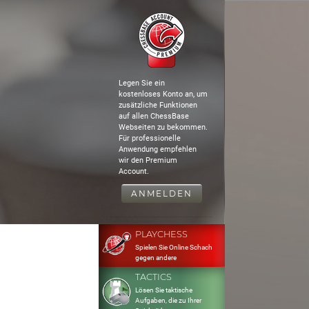
Legen Sie ein
kostenloses Konto an, um
zusätzliche Funktionen
auf allen ChessBase
Webseiten zu bekommen.
Für professionelle
Anwendung empfehlen
wir den Premium
Account.
ANMELDEN
PLAYCHESS
Spielen Sie Online Schach
gegen andere
TACTICS
Lösen Sie taktische
Aufgaben, die zu Ihrer