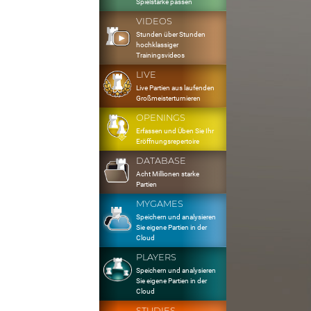
Spielstärke passen
VIDEOS
Stunden über Stunden
hochklassiger
Trainingsvideos
LIVE
Live Partien aus laufenden
Großmeisterturnieren
OPENINGS
Erfassen und Üben Sie Ihr
Eröffnungsrepertoire
DATABASE
Acht Millionen starke
Partien
MYGAMES
Speichern und analysieren
Sie eigene Partien in der
Cloud
PLAYERS
Speichern und analysieren
Sie eigene Partien in der
Cloud
STUDIES