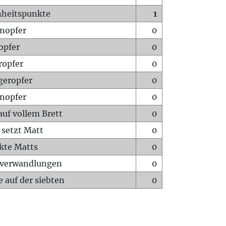
heitspunkte
1
nopfer
0
opfer
0
ropfer
0
geropfer
0
nopfer
0
auf vollem Brett
0
 setzt Matt
0
ckte Matts
0
rverwandlungen
0
 auf der siebten
0