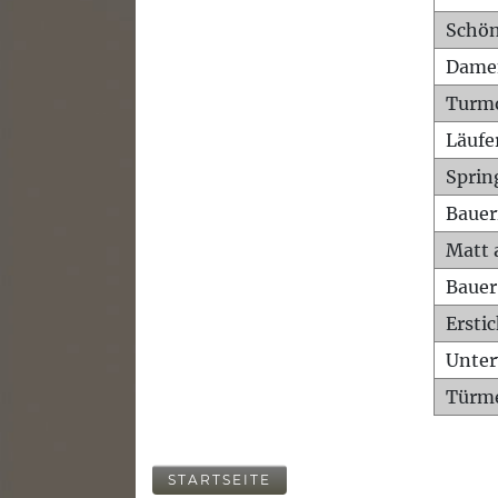
Schön
Dame
Turm
Läufe
Sprin
Bauer
Matt 
Bauer
Ersti
Unte
Türme
STARTSEITE