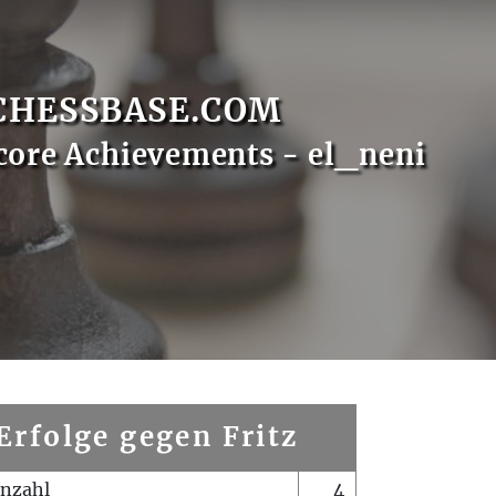
CHESSBASE.COM
core Achievements - el_neni
Erfolge gegen Fritz
enzahl
4