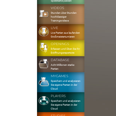
Spielstärke passen
VIDEOS
Stunden über Stunden
hochklassiger
Trainingsvideos
LIVE
Live Partien aus laufenden
Großmeisterturnieren
OPENINGS
Erfassen und Üben Sie Ihr
Eröffnungsrepertoire
DATABASE
Acht Millionen starke
Partien
MYGAMES
Speichern und analysieren
Sie eigene Partien in der
Cloud
PLAYERS
Speichern und analysieren
Sie eigene Partien in der
Cloud
STUDIES