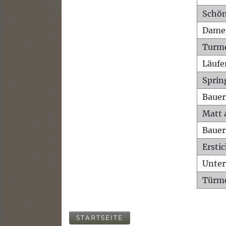
Schön
Dame
Turm
Läufe
Sprin
Bauer
Matt 
Bauer
Ersti
Unte
Türme
STARTSEITE