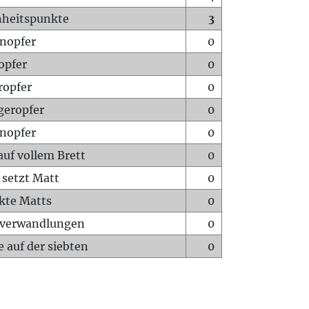
heitspunkte
3
nopfer
0
opfer
0
ropfer
0
geropfer
0
nopfer
0
auf vollem Brett
0
 setzt Matt
0
ckte Matts
0
rverwandlungen
0
 auf der siebten
0