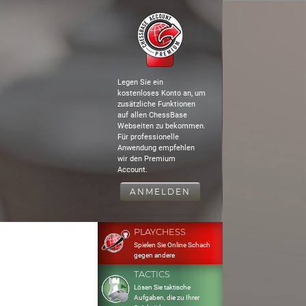
Legen Sie ein
kostenloses Konto an, um
zusätzliche Funktionen
auf allen ChessBase
Webseiten zu bekommen.
Für professionelle
Anwendung empfehlen
wir den Premium
Account.
ANMELDEN
PLAYCHESS
Spielen Sie Online Schach
gegen andere
TACTICS
Lösen Sie taktische
Aufgaben, die zu Ihrer