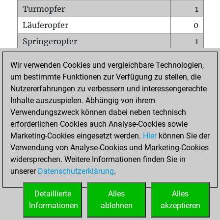
Turmopfer
1
Läuferopfer
0
Springeropfer
1
Bauernopfer
1
Wir verwenden Cookies und vergleichbare Technologien,
Matt auf vollem Brett
0
um bestimmte Funktionen zur Verfügung zu stellen, die
Nutzererfahrungen zu verbessern und interessengerechte
Bauer setzt Matt
0
Inhalte auszuspielen. Abhängig von ihrem
Erstickte Matts
0
Verwendungszweck können dabei neben technisch
Unterverwandlungen
0
erforderlichen Cookies auch Analyse-Cookies sowie
Marketing-Cookies eingesetzt werden.
Hier
können Sie der
Türme auf der siebten
0
Verwendung von Analyse-Cookies und Marketing-Cookies
widersprechen. Weitere Informationen finden Sie in
unserer
Datenschutzerklärung
.
STARTSEITE
Detaillierte
Alles
Alles
Informationen
ablehnen
akzeptieren