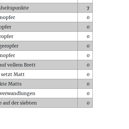
heitspunkte
7
nopfer
0
opfer
0
ropfer
0
geropfer
0
nopfer
0
auf vollem Brett
0
 setzt Matt
0
ckte Matts
0
rverwandlungen
0
 auf der siebten
0