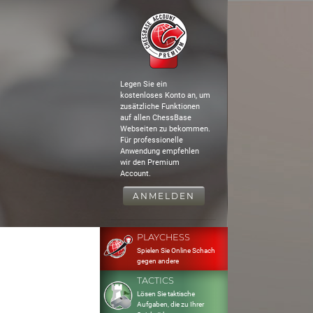
Legen Sie ein
kostenloses Konto an, um
zusätzliche Funktionen
auf allen ChessBase
Webseiten zu bekommen.
Für professionelle
Anwendung empfehlen
wir den Premium
Account.
ANMELDEN
PLAYCHESS
Spielen Sie Online Schach
gegen andere
TACTICS
Lösen Sie taktische
Aufgaben, die zu Ihrer