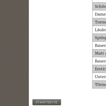
Schön
Dame
Turm
Läufe
Sprin
Bauer
Matt 
Bauer
Ersti
Unte
Türme
STARTSEITE