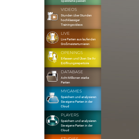
Spielstärke passen
VIDEOS
Stunden über Stunden
hochklassiger
Trainingsvideos
LIVE
Live Partien aus laufenden
Großmeisterturnieren
OPENINGS
Erfassen und Üben Sie Ihr
Eröffnungsrepertoire
DATABASE
Acht Millionen starke
Partien
MYGAMES
Speichern und analysieren
Sie eigene Partien in der
Cloud
PLAYERS
Speichern und analysieren
Sie eigene Partien in der
Cloud
STUDIES