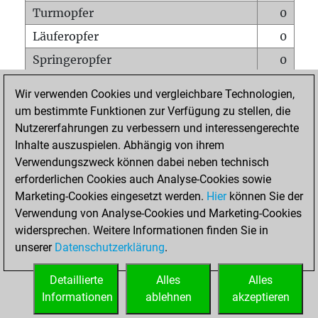
Turmopfer
0
Läuferopfer
0
Springeropfer
0
Bauernopfer
0
Wir verwenden Cookies und vergleichbare Technologien,
Matt auf vollem Brett
0
um bestimmte Funktionen zur Verfügung zu stellen, die
Nutzererfahrungen zu verbessern und interessengerechte
Bauer setzt Matt
0
Inhalte auszuspielen. Abhängig von ihrem
Erstickte Matts
0
Verwendungszweck können dabei neben technisch
Unterverwandlungen
0
erforderlichen Cookies auch Analyse-Cookies sowie
Marketing-Cookies eingesetzt werden.
Hier
können Sie der
Türme auf der siebten
0
Verwendung von Analyse-Cookies und Marketing-Cookies
widersprechen. Weitere Informationen finden Sie in
unserer
Datenschutzerklärung
.
STARTSEITE
Detaillierte
Alles
Alles
Informationen
ablehnen
akzeptieren