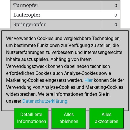
Turmopfer
0
Läuferopfer
0
Springeropfer
0
Bauernopfer
1
Wir verwenden Cookies und vergleichbare Technologien,
Matt auf vollem Brett
0
um bestimmte Funktionen zur Verfügung zu stellen, die
Nutzererfahrungen zu verbessern und interessengerechte
Bauer setzt Matt
0
Inhalte auszuspielen. Abhängig von ihrem
Erstickte Matts
0
Verwendungszweck können dabei neben technisch
Unterverwandlungen
0
erforderlichen Cookies auch Analyse-Cookies sowie
Marketing-Cookies eingesetzt werden.
Hier
können Sie der
Türme auf der siebten
0
Verwendung von Analyse-Cookies und Marketing-Cookies
widersprechen. Weitere Informationen finden Sie in
unserer
Datenschutzerklärung
.
STARTSEITE
Detaillierte
Alles
Alles
Informationen
ablehnen
akzeptieren