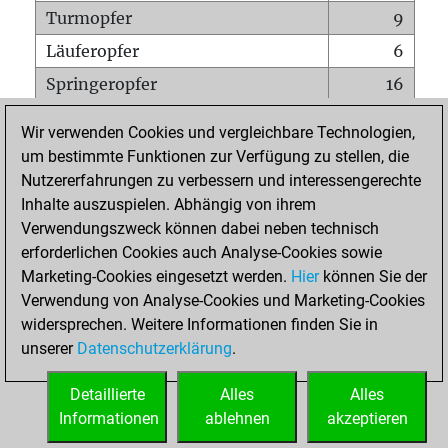
Turmopfer
9
Läuferopfer
6
Springeropfer
16
Bauernopfer
40
Wir verwenden Cookies und vergleichbare Technologien,
Matt auf vollem Brett
0
um bestimmte Funktionen zur Verfügung zu stellen, die
Nutzererfahrungen zu verbessern und interessengerechte
Bauer setzt Matt
0
Inhalte auszuspielen. Abhängig von ihrem
Erstickte Matts
0
Verwendungszweck können dabei neben technisch
Unterverwandlungen
0
erforderlichen Cookies auch Analyse-Cookies sowie
Marketing-Cookies eingesetzt werden.
Hier
können Sie der
Türme auf der siebten
0
Verwendung von Analyse-Cookies und Marketing-Cookies
widersprechen. Weitere Informationen finden Sie in
unserer
Datenschutzerklärung
.
STARTSEITE
Detaillierte
Alles
Alles
Informationen
ablehnen
akzeptieren