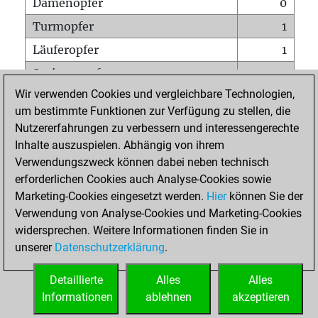
Damenopfer
0
Turmopfer
1
Läuferopfer
1
Springeropfer
1
Wir verwenden Cookies und vergleichbare Technologien,
Bauernopfer
9
um bestimmte Funktionen zur Verfügung zu stellen, die
Matt auf vollem Brett
0
Nutzererfahrungen zu verbessern und interessengerechte
Bauer setzt Matt
0
Inhalte auszuspielen. Abhängig von ihrem
Verwendungszweck können dabei neben technisch
Erstickte Matts
0
erforderlichen Cookies auch Analyse-Cookies sowie
Unterverwandlungen
0
Marketing-Cookies eingesetzt werden.
Hier
können Sie der
Verwendung von Analyse-Cookies und Marketing-Cookies
Türme auf der siebten
0
widersprechen. Weitere Informationen finden Sie in
unserer
Datenschutzerklärung
.
STARTSEITE
Detaillierte
Alles
Alles
Informationen
ablehnen
akzeptieren