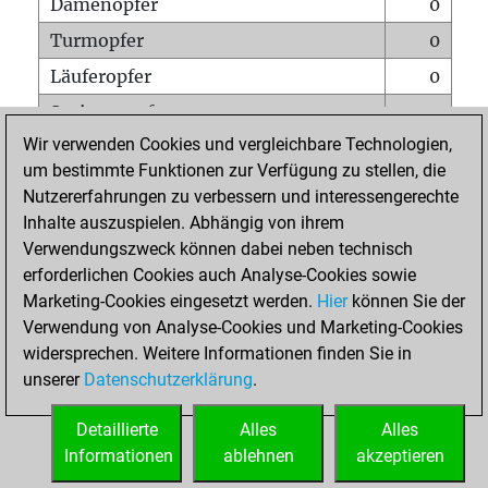
Damenopfer
0
Turmopfer
0
Läuferopfer
0
Springeropfer
1
Wir verwenden Cookies und vergleichbare Technologien,
Bauernopfer
1
um bestimmte Funktionen zur Verfügung zu stellen, die
Matt auf vollem Brett
0
Nutzererfahrungen zu verbessern und interessengerechte
Bauer setzt Matt
0
Inhalte auszuspielen. Abhängig von ihrem
Verwendungszweck können dabei neben technisch
Erstickte Matts
0
erforderlichen Cookies auch Analyse-Cookies sowie
Unterverwandlungen
0
Marketing-Cookies eingesetzt werden.
Hier
können Sie der
Verwendung von Analyse-Cookies und Marketing-Cookies
Türme auf der siebten
0
widersprechen. Weitere Informationen finden Sie in
unserer
Datenschutzerklärung
.
STARTSEITE
Detaillierte
Alles
Alles
Informationen
ablehnen
akzeptieren