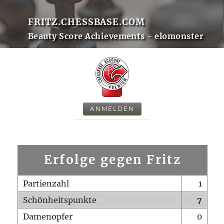
FRITZ.CHESSBASE.COM
Beauty Score Achievements - elomonster
ANMELDEN
Erfolge gegen Fritz
Partienzahl
1
Schönheitspunkte
7
Damenopfer
0