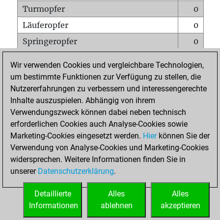
Turmopfer
0
Läuferopfer
0
Springeropfer
0
Bauernopfer
0
Wir verwenden Cookies und vergleichbare Technologien,
Matt auf vollem Brett
0
um bestimmte Funktionen zur Verfügung zu stellen, die
Nutzererfahrungen zu verbessern und interessengerechte
Bauer setzt Matt
0
Inhalte auszuspielen. Abhängig von ihrem
Erstickte Matts
0
Verwendungszweck können dabei neben technisch
Unterverwandlungen
0
erforderlichen Cookies auch Analyse-Cookies sowie
Marketing-Cookies eingesetzt werden.
Hier
können Sie der
Türme auf der siebten
0
Verwendung von Analyse-Cookies und Marketing-Cookies
widersprechen. Weitere Informationen finden Sie in
unserer
Datenschutzerklärung
.
STARTSEITE
Detaillierte
Alles
Alles
Informationen
ablehnen
akzeptieren