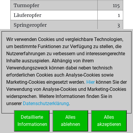
Turmopfer
115
Läuferopfer
1
Springeropfer
3
Bauernopfer
32
Wir verwenden Cookies und vergleichbare Technologien,
Matt auf vollem Brett
0
um bestimmte Funktionen zur Verfügung zu stellen, die
Nutzererfahrungen zu verbessern und interessengerechte
Bauer setzt Matt
0
Inhalte auszuspielen. Abhängig von ihrem
Erstickte Matts
0
Verwendungszweck können dabei neben technisch
Unterverwandlungen
0
erforderlichen Cookies auch Analyse-Cookies sowie
Marketing-Cookies eingesetzt werden.
Hier
können Sie der
Türme auf der siebten
0
Verwendung von Analyse-Cookies und Marketing-Cookies
widersprechen. Weitere Informationen finden Sie in
unserer
Datenschutzerklärung
.
STARTSEITE
Detaillierte
Alles
Alles
Informationen
ablehnen
akzeptieren