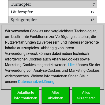
Turmopfer
7
Läuferopfer
12
Springeropfer
14
Bauernopfer
36
Wir verwenden Cookies und vergleichbare Technologien,
Matt auf vollem Brett
0
um bestimmte Funktionen zur Verfügung zu stellen, die
Nutzererfahrungen zu verbessern und interessengerechte
Bauer setzt Matt
1
Inhalte auszuspielen. Abhängig von ihrem
Erstickte Matts
0
Verwendungszweck können dabei neben technisch
Unterverwandlungen
0
erforderlichen Cookies auch Analyse-Cookies sowie
Marketing-Cookies eingesetzt werden.
Hier
können Sie der
Türme auf der siebten
1
Verwendung von Analyse-Cookies und Marketing-Cookies
widersprechen. Weitere Informationen finden Sie in
unserer
Datenschutzerklärung
.
STARTSEITE
Detaillierte
Alles
Alles
Informationen
ablehnen
akzeptieren