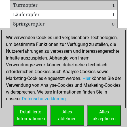
Turmopfer
1
Läuferopfer
1
Springeropfer
0
Bauernopfer
1
Wir verwenden Cookies und vergleichbare Technologien,
Matt auf vollem Brett
0
um bestimmte Funktionen zur Verfügung zu stellen, die
Nutzererfahrungen zu verbessern und interessengerechte
Bauer setzt Matt
0
Inhalte auszuspielen. Abhängig von ihrem
Erstickte Matts
0
Verwendungszweck können dabei neben technisch
Unterverwandlungen
0
erforderlichen Cookies auch Analyse-Cookies sowie
Marketing-Cookies eingesetzt werden.
Hier
können Sie der
Türme auf der siebten
0
Verwendung von Analyse-Cookies und Marketing-Cookies
widersprechen. Weitere Informationen finden Sie in
unserer
Datenschutzerklärung
.
STARTSEITE
Detaillierte
Alles
Alles
Informationen
ablehnen
akzeptieren