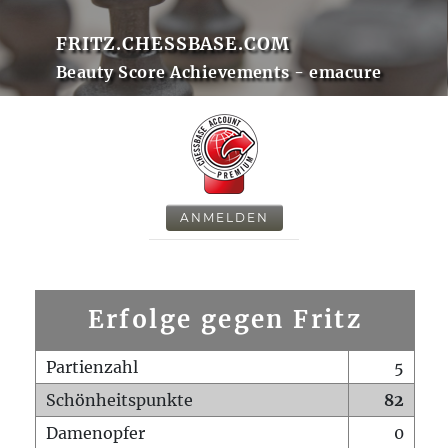
FRITZ.CHESSBASE.COM
Beauty Score Achievements - emacure
ANMELDEN
Erfolge gegen Fritz
Partienzahl
5
Schönheitspunkte
82
Damenopfer
0