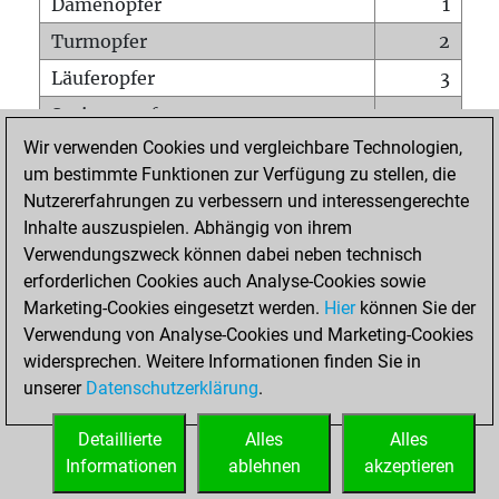
Damenopfer
1
Turmopfer
2
Läuferopfer
3
Springeropfer
3
Wir verwenden Cookies und vergleichbare Technologien,
Bauernopfer
4
um bestimmte Funktionen zur Verfügung zu stellen, die
Matt auf vollem Brett
0
Nutzererfahrungen zu verbessern und interessengerechte
Bauer setzt Matt
0
Inhalte auszuspielen. Abhängig von ihrem
Verwendungszweck können dabei neben technisch
Erstickte Matts
0
erforderlichen Cookies auch Analyse-Cookies sowie
Unterverwandlungen
0
Marketing-Cookies eingesetzt werden.
Hier
können Sie der
Verwendung von Analyse-Cookies und Marketing-Cookies
Türme auf der siebten
0
widersprechen. Weitere Informationen finden Sie in
unserer
Datenschutzerklärung
.
STARTSEITE
Detaillierte
Alles
Alles
Informationen
ablehnen
akzeptieren